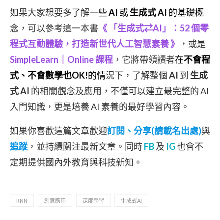
如果大家想要多了解一些
AI
或
生成式 AI
的基礎概
念，可以參考這一本書
《 「生成式⇄AI」：52 個零
程式互動體驗，打造新世代人工智慧素養
》
，或是
SimpleLearn｜Online 課程
，它將帶領讀者
在
不會程
式、不會數學也OK!
的情
況下，了解整個
AI
到
生成
式 AI
的相關觀念及應用，不僅可以建立最完整的 AI
入門知識，更是培養 AI 素養的最好學習內容。
如果你喜歡這篇文章歡迎
訂閱、分享(請載名出處)
與
追蹤
，並持續關注最新文章。同時
FB
及
IG
也會不
定期提供國內外教育與科技新知。
RNN
創意應用
深度學習
生成式AI