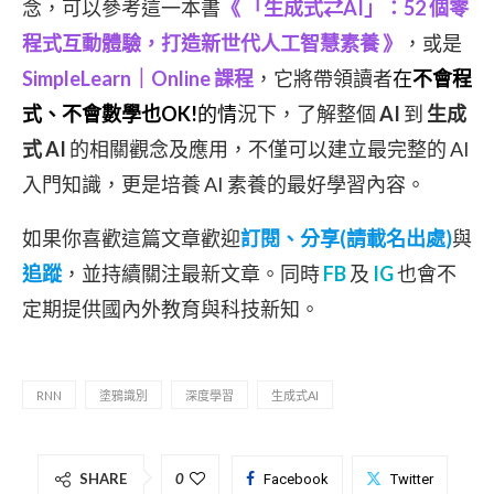
念，可以參考這一本書
《 「生成式⇄AI」：52 個零
程式互動體驗，打造新世代人工智慧素養
》
，或是
SimpleLearn｜Online 課程
，它將帶領讀者
在
不會程
式、不會數學也OK!
的情
況下，了解整個
AI
到
生成
式 AI
的相關觀念及應用，不僅可以建立最完整的 AI
入門知識，更是培養 AI 素養的最好學習內容。
如果你喜歡這篇文章歡迎
訂閱、分享(請載名出處)
與
追蹤
，並持續關注最新文章。同時
FB
及
IG
也會不
定期提供國內外教育與科技新知。
RNN
塗鴉識別
深度學習
生成式AI
SHARE
0
Facebook
Twitter