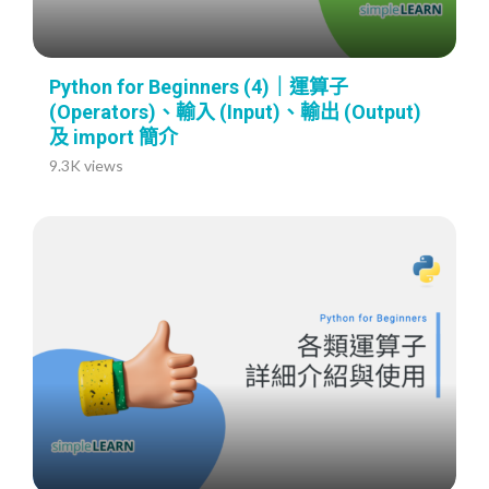
Python for Beginners (4)｜運算子
(Operators)、輸入 (Input)、輸出 (Output)
及 import 簡介
9.3K views