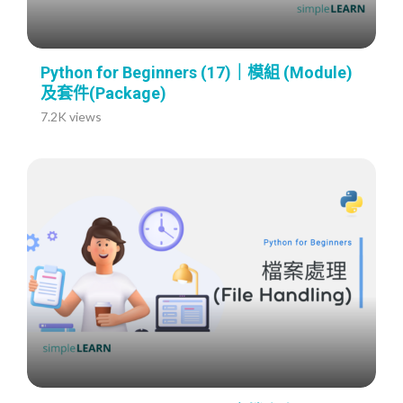
Python for Beginners (17)｜模組 (Module)
及套件(Package)
7.2K views